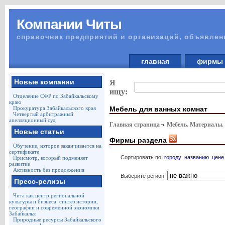
Компании Читы
справочник предприятий и организаций, объявлен
главная
фирм
Новые компании
Я
ищу:
Отделение СФР по Забайкальскому
краю
Мебель для ванных комнат
Прокуратура Забайкальского края
Четвертый арбитражный
апелляционный суд
Главная страница
Мебель. Материалы.
Новые статьи
Фирмы раздела
Обучение, которое заканчивается на
сертификате
Сортировать по:
городу
названию
цене
Присмотр, который подменяет
развитие
Активность без продолжения
Выберите регион:
Пресс-релизы
Чита как центр региональной
культуры и бизнеса: синтез истории,
географии и современной экономики
Забайкалья
Природные ресурсы Забайкальского