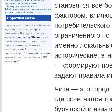
края: география и экономическое
значение для бизнеса Читы
становятся всё б
Культура и идентичность
Забайкальского края: как это влияет на
потребительский рынок Читы
фактором, влияю
Обратная связь
потребительского
Вы можете оставить сообщение
администратору ресурса
Компании Читы
, используя
ограниченного по
адрес
allcompany@list.ru
. Если
Вы заметили неточности или
именно локальны
хотите что-то добавить в
карточку своей фирмы, то
пишите нам об этом, обязательно
исторические, эт
указав адрес размещения (URL
страницы).
— формируют пов
задают правила и
Чита — это город 
где сочетаются тр
бурятской и азиат