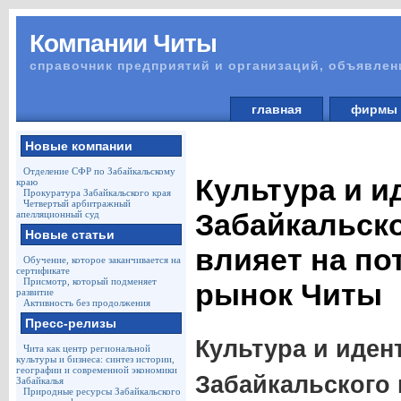
Компании Читы
справочник предприятий и организаций, объявлен
главная
фирм
Новые компании
Отделение СФР по Забайкальскому
Культура и и
краю
Прокуратура Забайкальского края
Четвертый арбитражный
Забайкальско
апелляционный суд
Новые статьи
влияет на по
Обучение, которое заканчивается на
сертификате
Присмотр, который подменяет
рынок Читы
развитие
Активность без продолжения
Пресс-релизы
Культура и иден
Чита как центр региональной
культуры и бизнеса: синтез истории,
географии и современной экономики
Забайкальского 
Забайкалья
Природные ресурсы Забайкальского